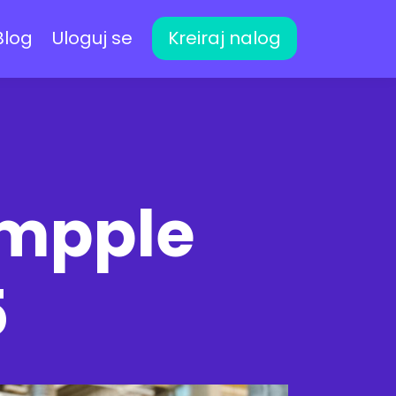
Blog
Uloguj se
Kreiraj nalog
Empple
5