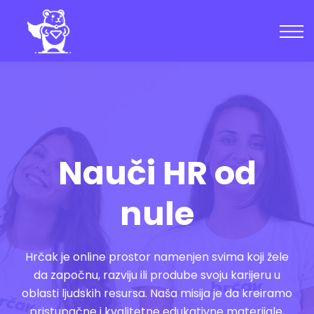
Kursevi
Zajednica
Blog
Uloguj se
Kreiraj nalog
Nauči HR od
nule
Hrčak je online prostor namenjen svima koji žele
da započnu, razviju ili prodube svoju karijeru u
oblasti ljudskih resursa. Naša misija je da kreiramo
pristupačne i kvalitetne edukativne materijale,