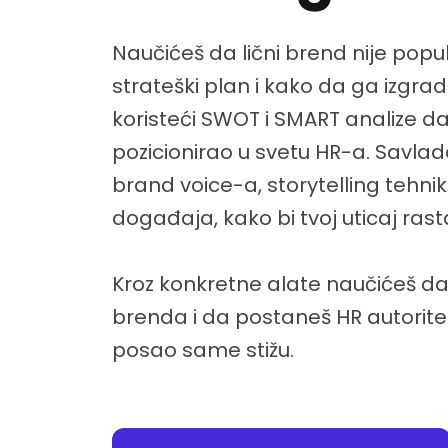
Naučićeš da lični brend nije popu
strateški plan i kako da ga izgra
koristeći SWOT i SMART analize d
pozicionirao u svetu HR-a. Savlad
brand voice-a, storytelling tehnik
događaja, kako bi tvoj uticaj rastao
Kroz konkretne alate naučićeš da
brenda i da postaneš HR autorit
posao same stižu.