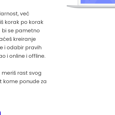
larnost, već
diš korak po korak
a bi se pametno
aćeš kreiranje
e i odabir pravih
 i online i offline.
 meriš rast svog
et kome ponude za