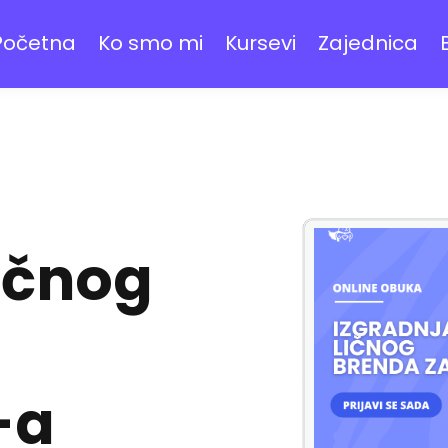
Početna
Ko smo mi
Kursevi
Zajednica
ličnog
-a