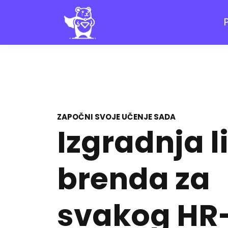
ZAPOČNI SVOJE UČENJE SADA
Izgradnja 
brenda za
svakog HR