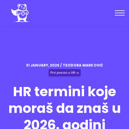
Kursevi
Zajednica
Blog
Uloguj se
Kreiraj nalog
31 JANUARY, 2026 / TEODORA MARKOVIĆ
Prvi posao u HR-u
HR termini koje
moraš da znaš u
2026. godini