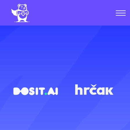
Kursevi
Zajednica
Blog
Uloguj se
Kreiraj nalog