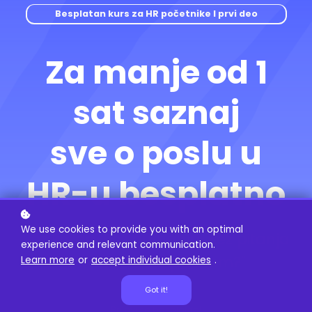
Besplatan kurs za HR početnike I prvi deo
Za manje od 1
sat saznaj
sve o poslu u
HR-u besplatno
We use cookies to provide you with an optimal
Bez knjiga. Bez guglanja. Bez pitanja
experience and relevant communication.
"ali odakle da počnem?"
Learn more
or
accept individual cookies
.
Got it!
Prijavi se besplatno!