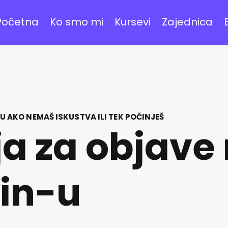
Početna
Ko smo mi
Kursevi
Zajednica
-U AKO NEMAŠ ISKUSTVA ILI TEK POČINJEŠ
ja za objave
in-u