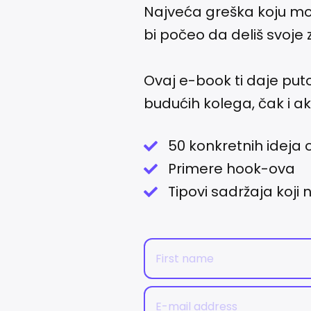
Najveća greška koju mo
bi počeo da deliš svoje 
Ovaj e-book ti daje puto
budućih kolega, čak i a
50 konkretnih ideja
Primere hook-ova
Tipovi sadržaja koji 