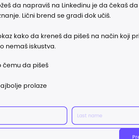
žeš da napraviš na Linkedinu je da čekaš da
znanje. Lični brend se gradi dok učiš.
kaz kako da kreneš da pišeš na način koji pri
ko nemaš iskustva.
 o čemu da pišeš
najbolje prolaze
Pr