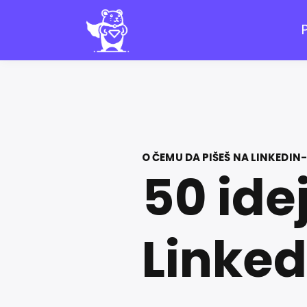
O ČEMU DA PIŠEŠ NA LINKEDIN
50 ide
Linked