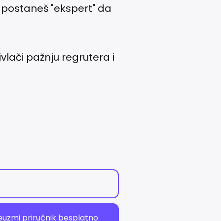
 postaneš "ekspert" da
vlači pažnju regrutera i
euzmi priručnik besplatno